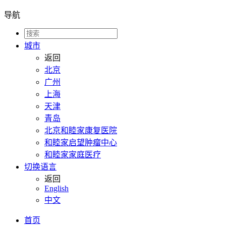
导航
城市
返回
北京
广州
上海
天津
青岛
北京和睦家康复医院
和睦家启望肿瘤中心
和睦家家庭医疗
切换语言
返回
English
中文
首页