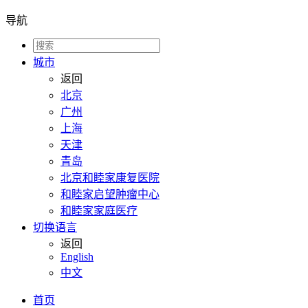
导航
城市
返回
北京
广州
上海
天津
青岛
北京和睦家康复医院
和睦家启望肿瘤中心
和睦家家庭医疗
切换语言
返回
English
中文
首页