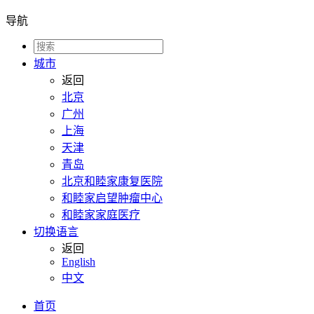
导航
城市
返回
北京
广州
上海
天津
青岛
北京和睦家康复医院
和睦家启望肿瘤中心
和睦家家庭医疗
切换语言
返回
English
中文
首页