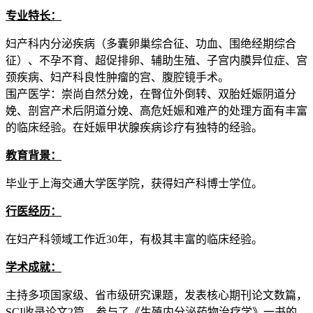
专业特长：
妇产科内分泌疾病（多囊卵巢综合征、功血、围绝经期综合
征）、不孕不育、超促排卵、辅助生殖、子宫内膜异位症、宫
颈疾病、妇产科良性肿瘤的宫、腹腔镜手术。
围产医学：崇尚自然分娩，在臀位外倒转、双胎妊娠阴道分
娩、剖宫产术后阴道分娩、高危妊娠和难产的处理方面有丰富
的临床经验。在妊娠甲状腺疾病诊疗有独特的经验。
教育背景：
毕业于上海交通大学医学院，获得妇产科博士学位。
行医经历：
在妇产科领域工作近30年，有极其丰富的临床经验。
学术成就：
主持多项国家级、省市级研究课题，发表核心期刊论文数篇，
SCI收录论文2篇。参与了《生殖内分泌药物治疗学》一书的