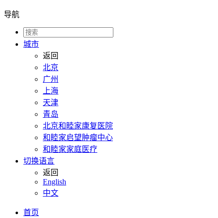
导航
城市
返回
北京
广州
上海
天津
青岛
北京和睦家康复医院
和睦家启望肿瘤中心
和睦家家庭医疗
切换语言
返回
English
中文
首页