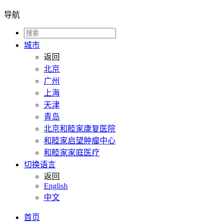
导航
城市
返回
北京
广州
上海
天津
青岛
北京和睦家康复医院
和睦家启望肿瘤中心
和睦家家庭医疗
切换语言
返回
English
中文
首页