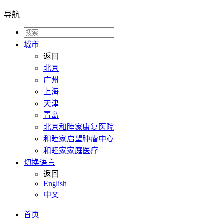
导航
城市
返回
北京
广州
上海
天津
青岛
北京和睦家康复医院
和睦家启望肿瘤中心
和睦家家庭医疗
切换语言
返回
English
中文
首页