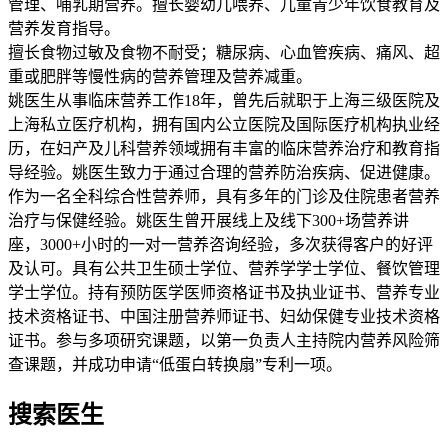
管理、哺乳期营养。擅长婴幼儿喂养、儿童青少年饮食教育及
营养发育指导。
擅长食物过敏及食物不耐受；糖尿病、心血管疾病、痛风、超
重或肥胖等慢性病的营养管理及营养减重。
姚医生从事临床营养工作18年，曾先后就职于上海三级医院及
上海私立医疗机构，拥有国内公立医院及国际医疗机构执业经
历，在妇产及儿科营养领域拥有丰富的临床营养治疗和教育指
导经验。姚医生致力于通过合理的营养防治疾病、促进健康。
作为一名全科综合性营养师，具有多年的门诊及住院患者营养
治疗与保健经验。姚医生曾开展线上及线下300+场营养讲
座，3000+小时的一对一营养咨询经验，多次获得客户的好评
及认可。具有公共卫生硕士学位、营养学学士学位、餐饮管理
学士学位。持有预防医学医师资格证书及执业证书、营养专业
技术资格证书、中国注册营养师证书、妇幼保健专业技术资格
证书。参与多项研究课题，以第一负责人主持院内营养风险筛
查课题，并成功申请“低蛋白转换扇”专利一项。
搜索医生