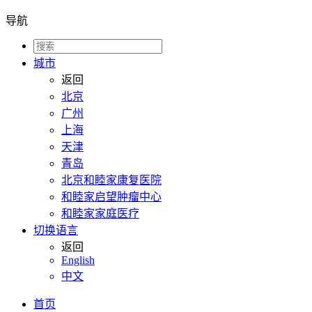
导航
城市
返回
北京
广州
上海
天津
青岛
北京和睦家康复医院
和睦家启望肿瘤中心
和睦家家庭医疗
切换语言
返回
English
中文
首页