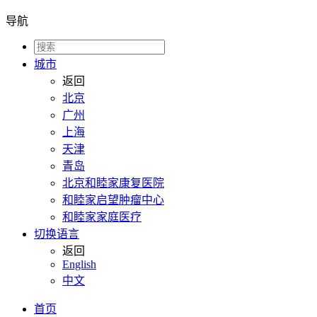
导航
城市
返回
北京
广州
上海
天津
青岛
北京和睦家康复医院
和睦家启望肿瘤中心
和睦家家庭医疗
切换语言
返回
English
中文
首页